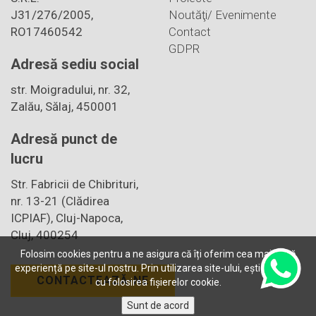
J31/276/2005,
Noutăţi/ Evenimente
RO17460542
Contact
GDPR
Adresă sediu social
str. Moigradului, nr. 32,
Zalău, Sălaj, 450001
Adresă punct de
lucru
Str. Fabricii de Chibrituri,
nr. 13-21 (Clădirea
ICPIAF), Cluj-Napoca,
Cluj, 400254
Folosim cookies pentru a ne asigura că îți oferim cea mai bună
experiență pe site-ul nostru. Prin utilizarea site-ului, ești de acord
CONTACTEAZĂ-NE
cu folosirea fișierelor cookie.
Sunt de acord