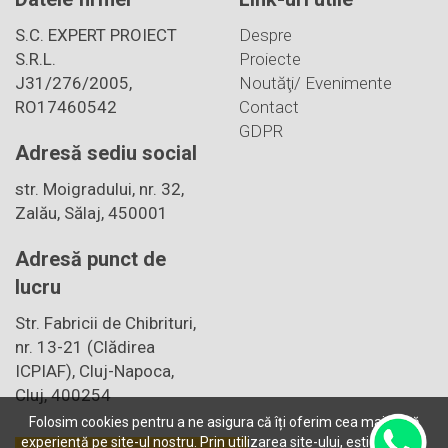
S.C. EXPERT PROIECT
Despre
S.R.L.
Proiecte
J31/276/2005,
Noutăţi/ Evenimente
RO17460542
Contact
GDPR
Adresă sediu social
str. Moigradului, nr. 32,
Zalău, Sălaj, 450001
Adresă punct de
lucru
Str. Fabricii de Chibrituri,
nr. 13-21 (Clădirea
ICPIAF), Cluj-Napoca,
Cluj, 400254
Folosim cookies pentru a ne asigura că îți oferim cea mai bună
experiență pe site-ul nostru. Prin utilizarea site-ului, ești de acord