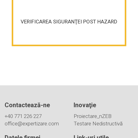
VERIFICAREA SIGURANŢEI POST HAZARD
Contactează-ne
Inovaţie
+40 771 226 227
Proiectare_nZEB
office@expertizare.com
Testare Nedistructivă
Datele firmei
Link-uri utile