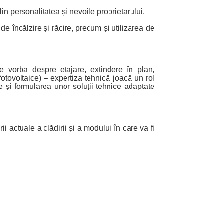
lin personalitatea și nevoile proprietarului.
de încălzire și răcire, precum și utilizarea de
te vorba despre etajare, extindere în plan,
tovoltaice) – expertiza tehnică joacă un rol
ie și formularea unor soluții tehnice adaptate
i actuale a clădirii și a modului în care va fi