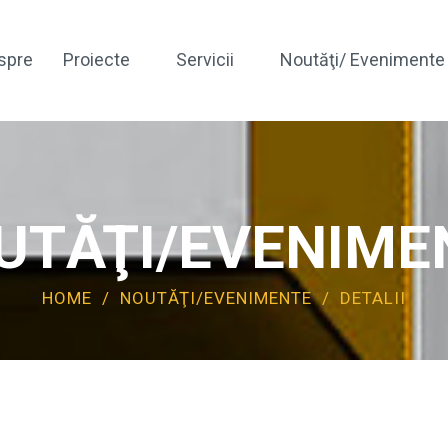
spre
Proiecte
Servicii
Noutăţi/ Evenimente
Expertizare Tehnică
Expertizare Geotehnică
UTĂŢI/EVENIME
Proiectare Geotehnică
HOME
/
NOUTĂŢI/EVENIMENTE
/
DETALII
*Testare Nedistructivă
*Structuri Geoenergetice
Scanare 3D