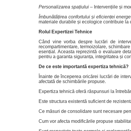
Personalizarea spațiului
– Intervențiile și mo
Îmbunătățirea confortului și eficienței energe
materiale durabile și ecologice contribuie la 
Rolul Expertizei Tehnice
Când vine vorba despre lucrări de interven
recompartimentare, termoizolare, schimbare 
esențial. Aceasta reprezintă o evaluare detal
pentru a garanta siguranța, integritatea și co
De ce este importantă expertiza tehnică?
Înainte de începerea oricărei lucrări de inter
afectată de schimbările propuse.
Expertiza tehnică oferă răspunsuri la întreb
Este structura existentă suficient de rezisten
Ce măsuri de consolidare sunt necesare pentr
Cum vor afecta modificările propuse stabilitat