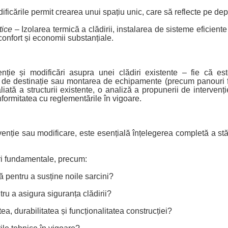
dificările permit crearea unui spațiu unic, care să reflecte pe dep
tice
– Izolarea termică a clădirii, instalarea de sisteme eficiente 
confort și economii substanțiale.
ție și modificări asupra unei clădiri existente – fie că es
de destinație sau montarea de echipamente (precum panouri fo
iată a structurii existente, o analiză a propunerii de intervenț
nformitatea cu reglementările în vigoare.
venție sau modificare, este esențială înțelegerea completă a stări
ări fundamentale, precum:
tă pentru a susține noile sarcini?
u a asigura siguranța clădirii?
ea, durabilitatea și funcționalitatea construcției?