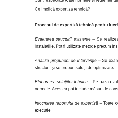
Sunt respectate toate normele și reglementăr
Ce implică expertiza tehnică?
Procesul de expertiză tehnică pentru lucră
Evaluarea structurii existente
– Se realizeaz
instalațiile. Pot fi utilizate metode precum in
Analiza propunerii de intervenție
– Se examin
structurii și se propun soluții de optimizare.
Elaborarea soluțiilor tehnice
– Pe baza evaluă
normele. Acestea pot include măsuri de conso
Întocmirea raportului de expertiză
– Toate co
execuție.