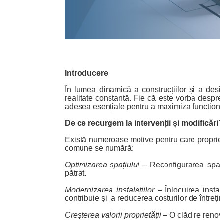
Introducere
În lumea dinamică a construcțiilor și a desi
realitate constantă. Fie că este vorba despre
adesea esențiale pentru a maximiza funcțional
De ce recurgem la intervenții și modificări
Există numeroase motive pentru care proprieta
comune se numără:
Optimizarea spațiului
– Reconfigurarea spațiu
pătrat.
Modernizarea instalațiilor
– Înlocuirea insta
contribuie și la reducerea costurilor de întreț
Creșterea valorii proprietății
– O clădire renov