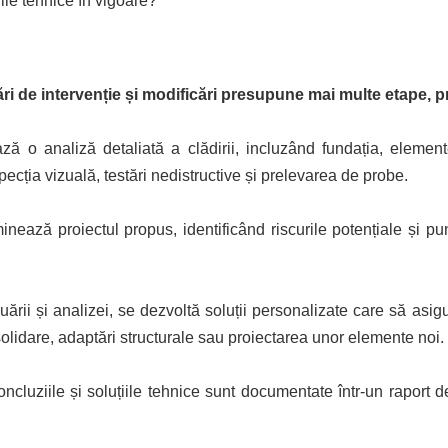
ile tehnice în vigoare?
ri de intervenție și modificări presupune mai multe etape, pr
ă o analiză detaliată a clădirii, incluzând fundația, elemente
specția vizuală, testări nedistructive și prelevarea de probe.
ează proiectul propus, identificând riscurile potențiale și pu
rii și analizei, se dezvoltă soluții personalizate care să asigu
lidare, adaptări structurale sau proiectarea unor elemente noi.
ncluziile și soluțiile tehnice sunt documentate într-un raport de