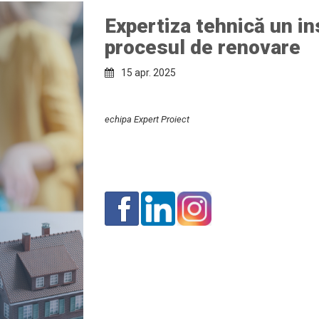
Expertiza tehnică un i
Reconstituire Cărți Tehnice
procesul de renovare
Listare, copiere, scanare şi
15 apr. 2025
împăturire planşe
echipa Expert Proiect
Scanare, Cartografiere /
Mapare și Editare Hărți