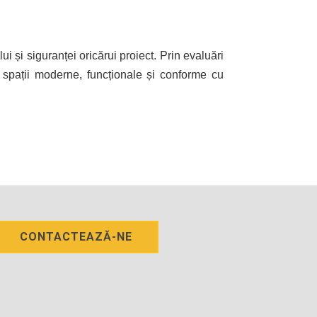
i și siguranței oricărui proiect. Prin evaluări
n spații moderne, funcționale și conforme cu
CONTACTEAZĂ-NE