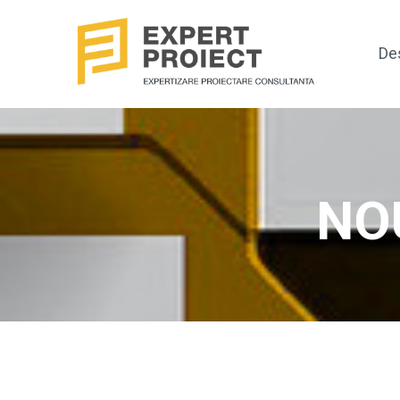
De
NO