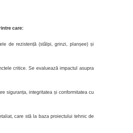
intre care:
le de rezistență (stâlpi, grinzi, planșee) și
nctele critice. Se evaluează impactul asupra
re siguranța, integritatea și conformitatea cu
taliat, care stă la baza proiectului tehnic de