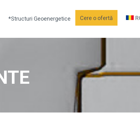
Cere o ofertă
R
*Structuri Geoenergetice
NTE