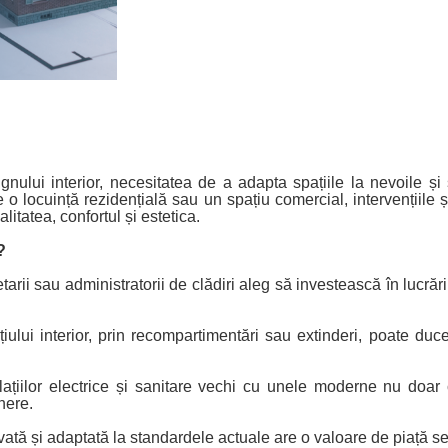
gnului interior, necesitatea de a adapta spațiile la nevoile și
 o locuință rezidențială sau un spațiu comercial, intervențiile și
itatea, confortul și estetica.
?
rii sau administratorii de clădiri aleg să investească în lucrări 
lui interior, prin recompartimentări sau extinderi, poate duce 
lațiilor electrice și sanitare vechi cu unele moderne nu doar 
inere.
ată și adaptată la standardele actuale are o valoare de piață s