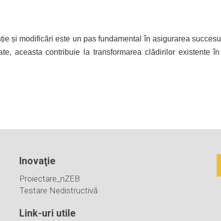
ție și modificări este un pas fundamental în asigurarea succesulu
ate, aceasta contribuie la transformarea clădirilor existente î
Inovaţie
Proiectare_nZEB
Testare Nedistructivă
Link-uri utile