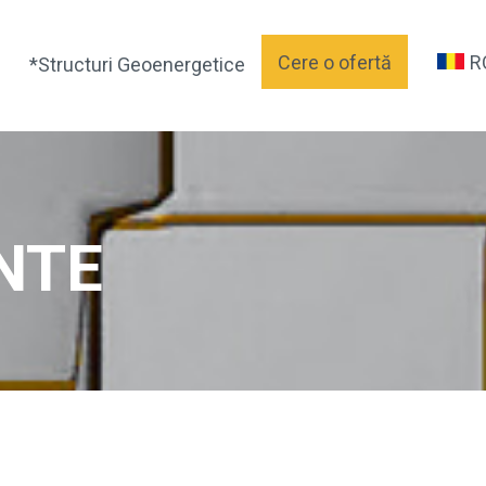
Cere o ofertă
R
*Structuri Geoenergetice
NTE