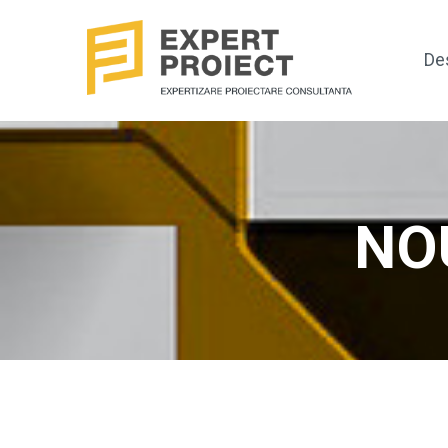
De
NO