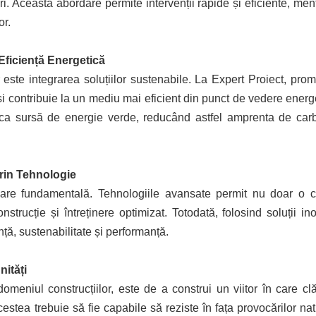
iri. Această abordare permite intervenții rapide și eficiente, men
or.
 Eficiență Energetică
lor este integrarea soluțiilor sustenabile. La Expert Proiect, p
i contribuie la un mediu mai eficient din punct de vedere energe
or ca sursă de energie verde, reducând astfel amprenta de car
prin Tehnologie
mbare fundamentală. Tehnologiile avansate permit nu doar o c
strucție și întreținere optimizat. Totodată, folosind soluții 
ță, sustenabilitate și performanță.
nități
 domeniul construcțiilor, este de a construi un viitor în care cl
Acestea trebuie să fie capabile să reziste în fața provocărilor na