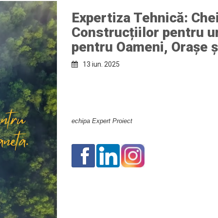
Expertiza Tehnică: Chei
Reconstituire Cărți Tehnice
Construcțiilor pentru u
pentru Oameni, Orașe ș
Listare, copiere, scanare şi
împăturire planşe
13 iun. 2025
Scanare, Cartografiere /
Mapare și Editare Hărți
echipa Expert Proiect