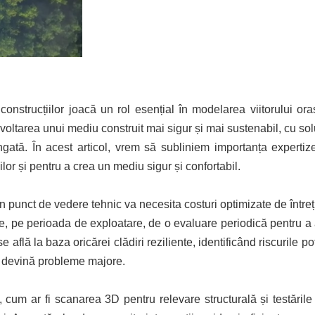
construcțiilor joacă un rol esențial în modelarea viitorului ora
oltarea unui mediu construit mai sigur și mai sustenabil, cu solu
gată. În acest articol, vrem să subliniem importanța expertize
iilor și pentru a crea un mediu sigur și confortabil.
din punct de vedere tehnic va necesita costuri optimizate de întreț
, pe perioada de exploatare, de o evaluare periodică pentru a as
află la baza oricărei clădiri reziliente, identificând riscurile pot
ă devină probleme majore.
, cum ar fi scanarea 3D pentru relevare structurală și testăril