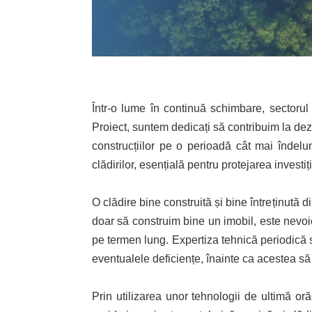
Într-o lume în continuă schimbare, sectorul 
Proiect, suntem dedicați să contribuim la dezv
construcțiilor pe o perioadă cât mai îndelun
clădirilor, esențială pentru protejarea investiț
O clădire bine construită și bine întreținută 
doar să construim bine un imobil, este nevoie
pe termen lung. Expertiza tehnică periodică se 
eventualele deficiențe, înainte ca acestea s
Prin utilizarea unor tehnologii de ultimă oră