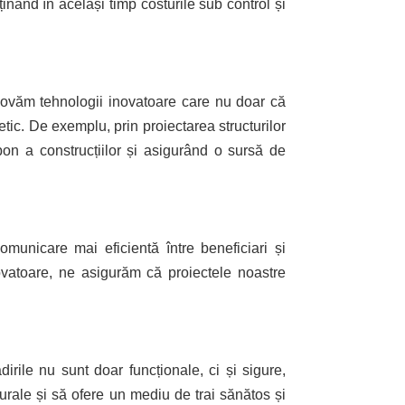
ținând în același timp costurile sub control și
romovăm tehnologii inovatoare care nu doar că
tic. De exemplu, prin proiectarea structurilor
bon a construcțiilor și asigurând o sursă de
omunicare mai eficientă între beneficiari și
inovatoare, ne asigurăm că proiectele noastre
ădirile nu sunt doar funcționale, ci și sigure,
turale și să ofere un mediu de trai sănătos și