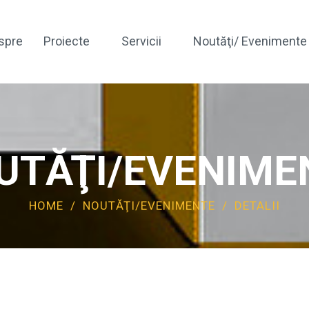
spre
Proiecte
Servicii
Noutăţi/ Evenimente
Expertizare Tehnică
Expertizare Geotehnică
UTĂŢI/EVENIME
Proiectare Geotehnică
HOME
/
NOUTĂŢI/EVENIMENTE
/
DETALII
*Testare Nedistructivă
*Structuri Geoenergetice
Scanare 3D