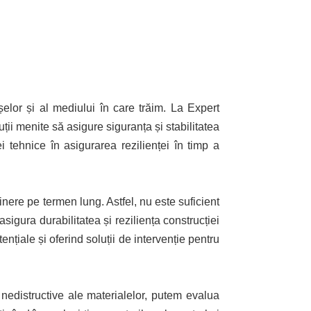
șelor și al mediului în care trăim. La Expert
ții menite să asigure siguranța și stabilitatea
i tehnice în asigurarea rezilienței în timp a
inere pe termen lung. Astfel, nu este suficient
igura durabilitatea și reziliența construcției
ențiale și oferind soluții de intervenție pentru
e nedistructive ale materialelor, putem evalua