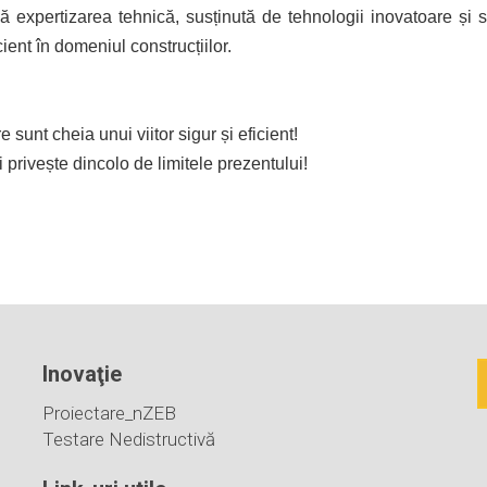
 expertizarea tehnică, susținută de tehnologii inovatoare și so
cient în domeniul construcțiilor.
 sunt cheia unui viitor sigur și eficient!
i privește dincolo de limitele prezentului!
Inovaţie
Proiectare_nZEB
Testare Nedistructivă