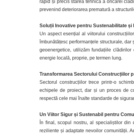
rapid și precis starea tehnică a oricărei clăd
prevenind deteriorarea prematură a structuril
Soluții Inovative pentru Sustenabilitate și
Un aspect esențial al viitorului construcții
îmbunătățesc performanțele structurale, dar ș
geoenergetice, utilizăm fundațiile clădiril
energie locală, proprie, pe termen lung.
Transformarea Sectorului Construcțiilor 
Sectorul construcțiilor trece printr-o schi
echipele de proiect, dar și un proces de con
respectă cele mai înalte standarde de siguran
Un Viitor Sigur și Sustenabil pentru Comu
În final, scopul nostru, al specialiștilor din
reziliente și adaptate nevoilor comunității. 