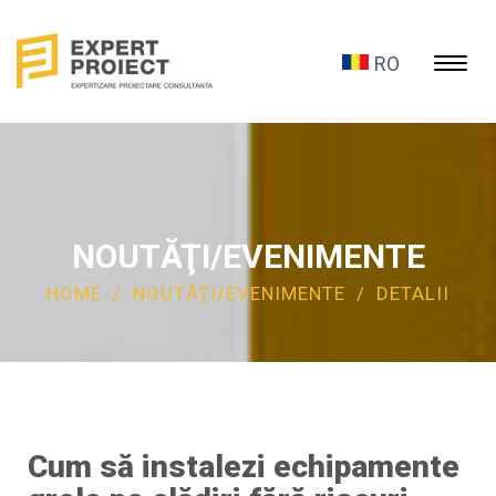
RO
Toggl
naviga
NOUTĂŢI/EVENIMENTE
HOME
/
NOUTĂŢI/EVENIMENTE
/
DETALII
Cum să instalezi echipamente