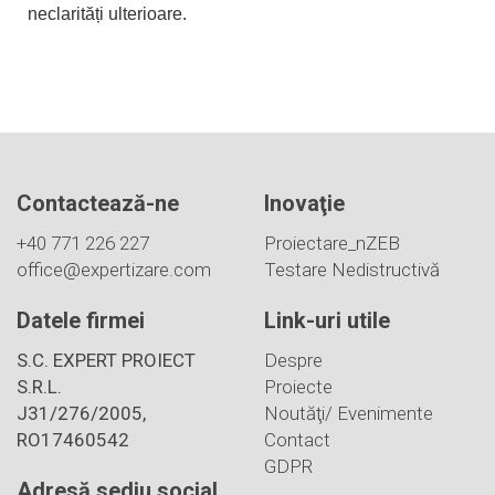
neclarități ulterioare.
Contactează-ne
Inovaţie
+40 771 226 227
Proiectare_nZEB
office@expertizare.com
Testare Nedistructivă
Datele firmei
Link-uri utile
S.C. EXPERT PROIECT
Despre
S.R.L.
Proiecte
J31/276/2005,
Noutăţi/ Evenimente
RO17460542
Contact
GDPR
Adresă sediu social