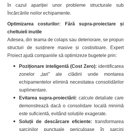
în cazul apariției unor probleme structurale sub
încărcările noilor echipamente.
Optimizarea costurilor: Fără supra-proiectare și
cheltuieli inutile
Adesea, din teama de colaps sau deteriorare, se propun
structuri de susținere masive și costisitoare. Expert
Proiect ajută companiile să optimizeze bugetele prin:
Poziționare inteligentă (Cost Zero):
identificarea
zonelor „tari” ale clădirii unde montarea
echipamentelor elimină necesitatea consolidărilor
suplimentare.
Evitarea supra-proiectării:
calcule detaliate care
demonstrează dacă o consolidare locală minimă
este suficientă, evitând soluțiile exagerate.
Soluții de descărcare eficiente:
transformarea
sarcinilor punctuale periculoase în sarcini