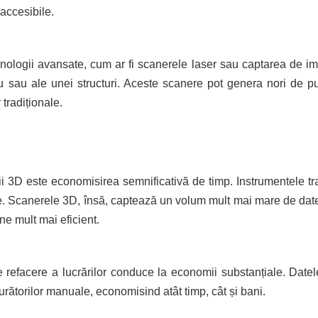
accesibile.
nologii avansate, cum ar fi scanerele laser sau captarea de ima
țiu sau ale unei structuri. Aceste scanere pot genera nori de 
 tradiționale.
ii 3D este economisirea semnificativă de timp. Instrumentele tr
. Scanerele 3D, însă, captează un volum mult mai mare de date î
ne mult mai eficient.
 de refacere a lucrărilor conduce la economii substanțiale. Date
urătorilor manuale, economisind atât timp, cât și bani.