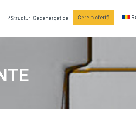
Cere o ofertă
R
*Structuri Geoenergetice
NTE