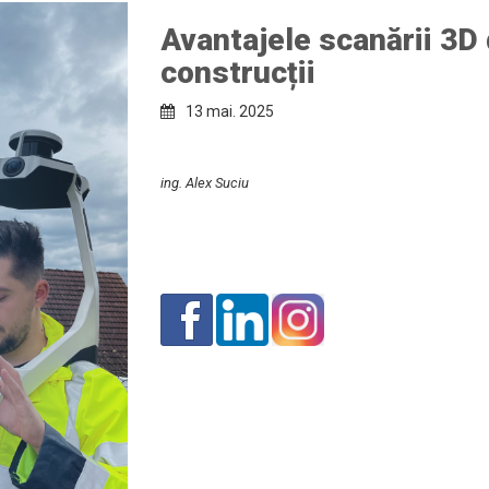
Avantajele scanării 3D d
Reconstituire Cărți Tehnice
construcții
Listare, copiere, scanare şi
13 mai. 2025
împăturire planşe
ing. Alex Suciu
Scanare, Cartografiere /
Mapare și Editare Hărți