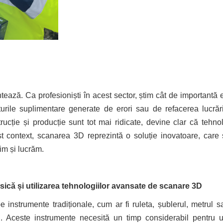
ontează. Ca profesioniști în acest sector, știm cât de importantă
turile suplimentare generate de erori sau de refacerea lucră
ucție și producție sunt tot mai ridicate, devine clar că teh
st context, scanarea 3D reprezintă o soluție inovatoare, car
im și lucrăm.
asică și utilizarea tehnologiilor avansate de scanare 3D
instrumente tradiționale, cum ar fi ruleta, șublerul, metrul sa
 Aceste instrumente necesită un timp considerabil pentru ut