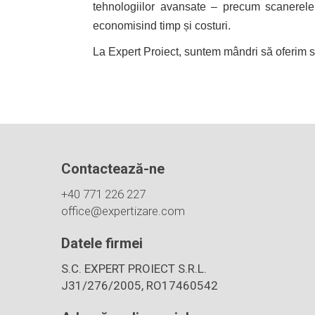
tehnologiilor avansate – precum scanerele
economisind timp și costuri.
La Expert Proiect, suntem mândri să oferim ser
Contactează-ne
+40 771 226 227
office@expertizare.com
Datele firmei
S.C. EXPERT PROIECT S.R.L.
J31/276/2005, RO17460542