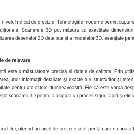
e nivelul ridicat de precizie. Tehnologiile moderne permit captare
iționale. Scanerele 3D pot măsura cu exactitate dimensiunil
alizarea desenelor 2D detaliate și a modelelor 3D, esențiale pen
le de relevare
ntă este o măsurătoare precisă și datele de calitate. Prin util
rea unor informații detaliate și exacte ale structurilor și tere
iale pentru proiectele dumneavoastră. Fie că este vorba despre
ește scanarea 3D pentru a asigura un proces sigur, rapid și efici
iilor, oferind un nivel de precizie și eficiență care nu poate fi