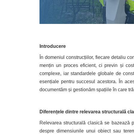
Introducere
În domeniul construcțiilor, fiecare detaliu c
mențin un proces eficient, ci previn și cos
complexe, iar standardele globale de constr
esențiale pentru succesul acestora. În ace
documentăm și gestionăm spațiile în care tră
Diferențele dintre relevarea structurală cl
Relevarea structurală clasică se bazează pe 
despre dimensiunile unui obiect sau teren.