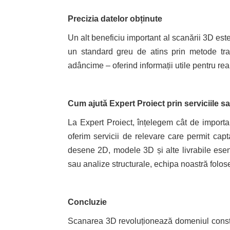
Precizia datelor obținute
Un alt beneficiu important al scanării 3D est
un standard greu de atins prin metode trad
adâncime – oferind informații utile pentru re
Cum ajută Expert Proiect prin serviciile sa
La Expert Proiect, înțelegem cât de importa
oferim servicii de relevare care permit capta
desene 2D, modele 3D și alte livrabile esenț
sau analize structurale, echipa noastră folos
Concluzie
Scanarea 3D revoluționează domeniul construcț