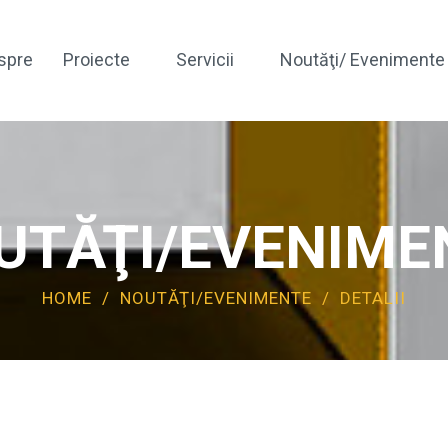
spre
Proiecte
Servicii
Noutăţi/ Evenimente
Expertizare Tehnică
Expertizare Geotehnică
UTĂŢI/EVENIME
Proiectare Geotehnică
HOME
/
NOUTĂŢI/EVENIMENTE
/
DETALII
*Testare Nedistructivă
*Structuri Geoenergetice
Scanare 3D