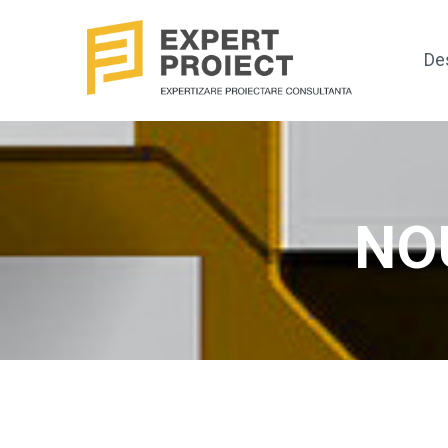
De
NO