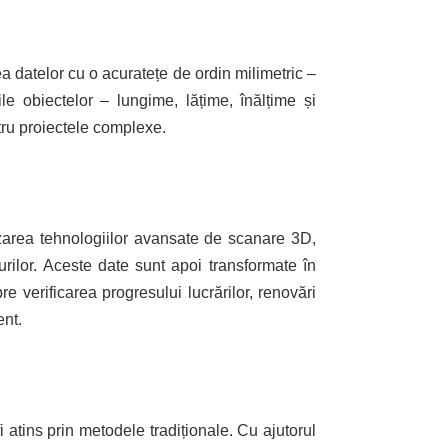
a datelor cu o acuratețe de ordin milimetric –
e obiectelor – lungime, lățime, înălțime și
tru proiectele complexe.
izarea tehnologiilor avansate de scanare 3D,
nurilor. Aceste date sunt apoi transformate în
 verificarea progresului lucrărilor, renovări
ent.
 atins prin metodele tradiționale. Cu ajutorul